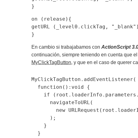
}
on (release){

getURL (_level0.clickTag, "_blank")
}
En cambio si trabajabamos con
ActionScript 3.
continuación, siempre teniendo en cuenta que el
MyClickTagButton
, y que en el caso de querer 
MyClickTagButton.addEventListener( 
  function():void {

    if (root.loaderInfo.parameters.clickTAG.substr(0,5) == "http:") {

      navigateToURL(

        new URLRequest(root.loaderInfo.parameters.clickTag), "_blank"

      );

    }

  }
