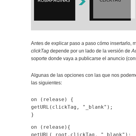
Antes de explicar paso a paso cómo insertarlo, m
clickTag
depende por un lado de la versión de
Ac
soporte donde vaya a publicarse el anuncio (cons
Algunas de las opciones con las que nos podemo
las siguientes:
on (release) { 

getURL(clickTag, "_blank"); 

}
on (release){

getURL(_root.clickTag, "_blank");
