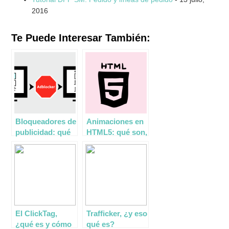
2016
Te Puede Interesar También:
Bloqueadores de
Animaciones en
publicidad: qué
HTML5: qué son,
son y cómo
cómo las creo y
funcionan
cómo las incluyo
en Adwords y
DoubleClick
El ClickTag,
Trafficker, ¿y eso
¿qué es y cómo
qué es?