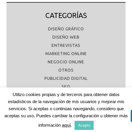
CATEGORÍAS
DISEÑO GRÁFICO
DISEÑO WEB
ENTREVISTAS
MARKETING ONLINE
NEGOCIO ONLINE
OTROS
PUBLICIDAD DIGITAL
SEO
Utilizo cookies propias y de terceros para obtener datos
estadísticos de la navegación de mis usuarios y mejorar mis
servicios. Si aceptas o continúas navegando, considero que
aceptas su uso. Puedes cambiar la configuración u obtener más
COPYRIGHT © 2026 ·
PARALLAX PRO THEME
EN
GENESIS
información
aquí
.
FRAMEWORK
·
WORDPRESS
·
LOG IN
Acepto